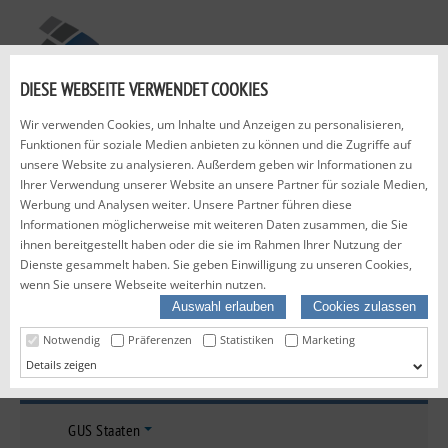
B.O.S.
GMBH
DIESE WEBSEITE VERWENDET COOKIES
CERTIFICATION • TRADING • CONSULTING
Wir verwenden Cookies, um Inhalte und Anzeigen zu personalisieren,
Funktionen für soziale Medien anbieten zu können und die Zugriffe auf
HOME
UNTERNEMEN
DOWNLOADS
KONTAKT
unsere Website zu analysieren. Außerdem geben wir Informationen zu
+49 (0) 2161 479 87 68
Ihrer Verwendung unserer Website an unsere Partner für soziale Medien,
Werbung und Analysen weiter. Unsere Partner führen diese
Informationen möglicherweise mit weiteren Daten zusammen, die Sie
ihnen bereitgestellt haben oder die sie im Rahmen Ihrer Nutzung der
Zertifizierung Zollunion
Dienste gesammelt haben. Sie geben Einwilligung zu unseren Cookies,
wenn Sie unsere Webseite weiterhin nutzen.
Auswahl erlauben
Cookies zulassen
Technische Regelwerke
Notwendig
Präferenzen
Statistiken
Marketing
Details
Zertifizierung Russland
Cookie-Erklärung
Über Cookies
GUS Staaten